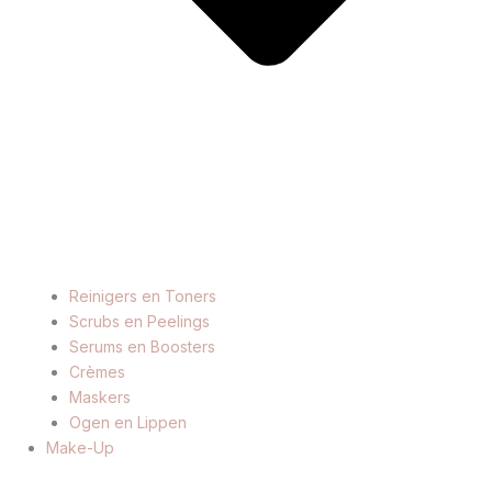
Reinigers en Toners
Scrubs en Peelings
Serums en Boosters
Crèmes
Maskers
Ogen en Lippen
Make-Up