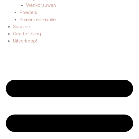
Wenkbrauwen
Poeders
Primers en Fixatie
Suncare
Geurbeleving
Uitverkoop!