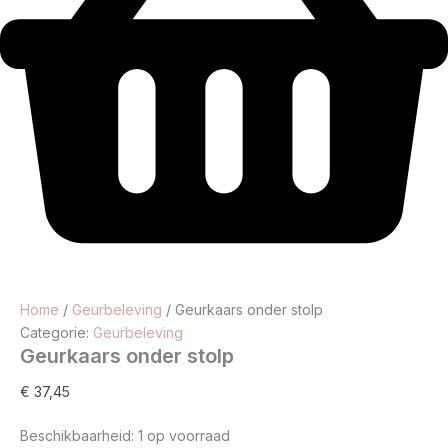
Home
/
Geurbeleving
/ Geurkaars onder stolp
Categorie:
Geurbeleving
Geurkaars onder stolp
€
37,45
Beschikbaarheid:
1 op voorraad