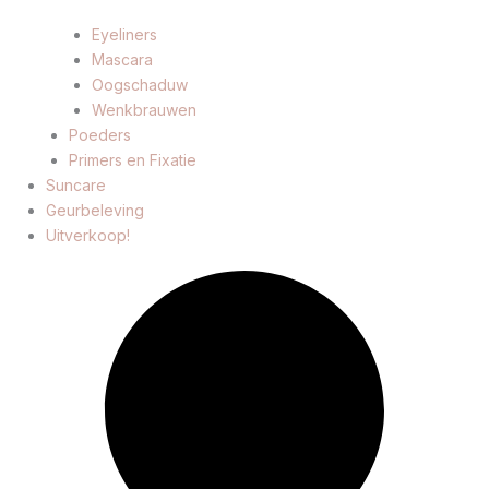
Eyeliners
Mascara
Oogschaduw
Wenkbrauwen
Poeders
Primers en Fixatie
Suncare
Geurbeleving
Uitverkoop!