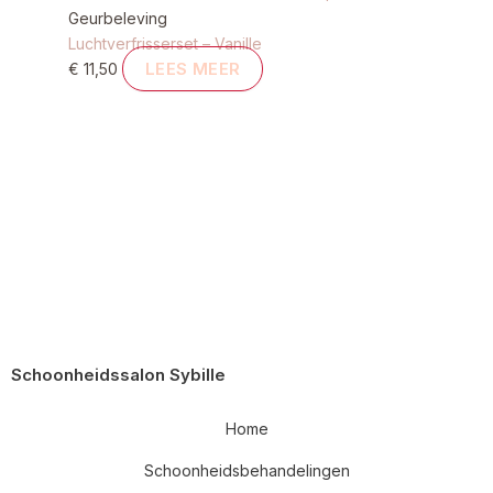
Geurbeleving
Luchtverfrisserset – Vanille
LEES MEER
€
11,50
Schoonheidssalon Sybille
Home
Schoonheidsbehandelingen