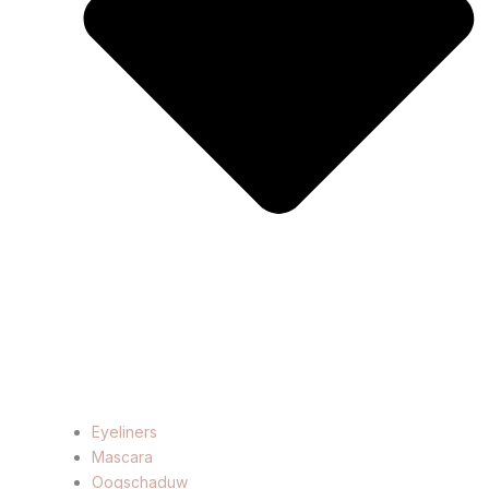
Eyeliners
Mascara
Oogschaduw