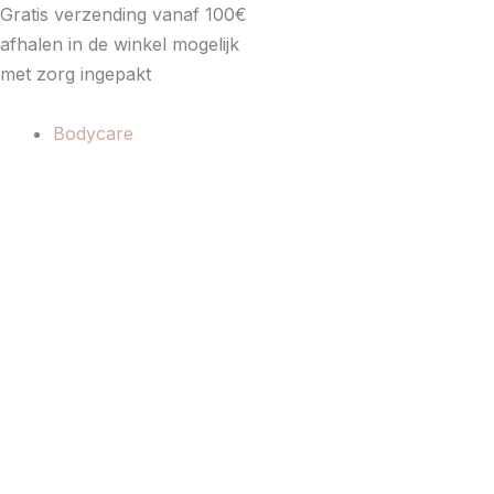
Spring
Gratis verzending vanaf 100€
naar
afhalen in de winkel mogelijk
de
met zorg ingepakt
inhoud
Bodycare